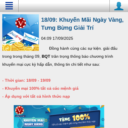
18/09: Khuyến Mãi Ngày Vàng,
Tưng Bừng Giải Trí
04:09 17/09/2025
Đồng hành cùng các sự kiện. giải đấu
trong trong tháng 09,
BQT
trân trọng thông báo chương trình
khuyến mại cực kỳ hấp dẫn, thông tin chi tiết như sau:
- Thời gian: 18/09 - 19/09
- Khuyến mại 100% tất cả các mệnh giá
- Áp dụng với tất cả hình thức nạp