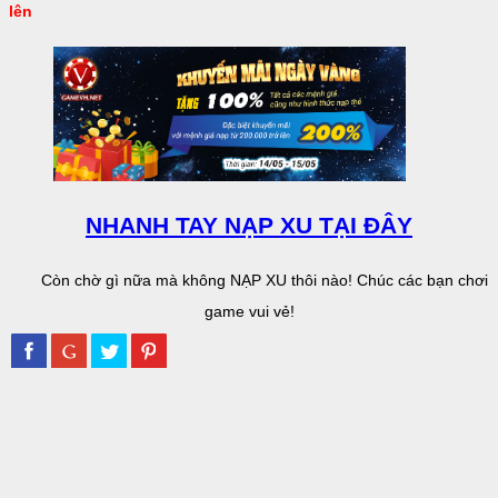
lên
NHANH TAY NẠP XU TẠI ĐÂY
Còn chờ gì nữa mà không NẠP XU thôi nào! Chúc các bạn chơi
game vui vẻ!