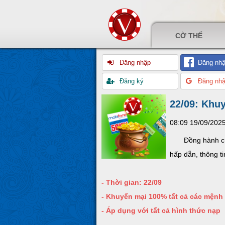
CỜ THẾ
Đăng nhập
Đăng nhậ
Đăng ký
Đăng nhậ
22/09: Khu
08:09 19/09/202
Đồng hành cù
hấp dẫn, thông tin
- Thời gian: 22/09
- Khuyến mại 100% tất cả các mệnh 
- Áp dụng với tất cả hình thức nạp