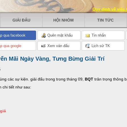
Quy định về việc
GIẢI ĐẤU
HỘI NHÓM
TIN TỨC
p qua facebook
Quên mật khẩu
Tin nhắn
p qua google
Xem ván đấu
Lịch sử TK
yến Mãi Ngày Vàng, Tưng Bừng Giải Trí
5
ng các sự kiện. giải đấu trong trong tháng 09,
BQT
trân trọng thông 
 chi tiết như sau:
giá